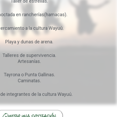
Taller de estrellas.
noctada en rancherías(hamacas).
ercamiento a la cultura Wayuú.
Playa y dunas de arena.
Talleres de supervivencia.
Artesanías.
Tayrona o Punta Gallinas.
Caminatas.
 de integrantes de la cultura Wayuú.
Quiero una cotización