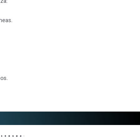
za:
neas.
os.